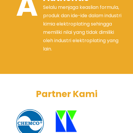
A
Selalu menjaga keaslian formula,
produk dan ide-ide dalam industri
kimia elektroplating sehingga
memiliki nilai yang tidak dimiliki
oleh industri elektroplating yang
lain.
Partner Kami