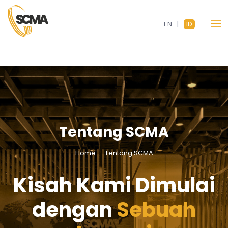
EN
|
ID
Tentang SCMA
Home
Tentang SCMA
Kisah Kami Dimulai
dengan
Sebuah